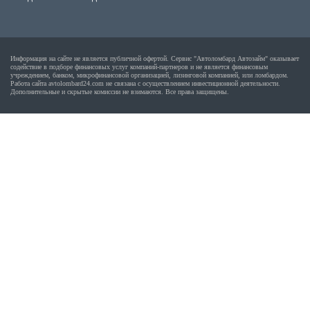
Информация на сайте не является публичной офертой. Сервис "Автоломбард Автозайм" оказывает
содействие в подборе финансовых услуг компаний-партнеров и не является финансовым
учреждением, банком, микрофинансовой организацией, лизинговой компанией, или ломбардом.
Работа сайта avtolombard24.com не связана с осуществлением инвестиционной деятельности.
Дополнительные и скрытые комиссии не взимаются. Все права защищены.
Абакан
Нальчик
Альметьевск
Наро-Фоминск
Ангарск
Находка
Апрелевка
Невинномысск
Арзамас
Нефтекамск
Армавир
Нефтеюганск
Артем
Нижневартовск
Архангельск
Нижнекамск
Астрахань
Нижний Новгород
Ачинск
Нижний Тагил
Балаково
Новокузнецк
Балашиха
Новокуйбышевск