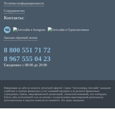
Политика конфиденциальности
Сотрудничество
Контакты:
Заказать обратный звонок
8 800 551 71 72
8 967 555 04 23
Ежедневно с 08:00 до 20:00
Информация на сайте не является публичной офертой. Сервис "Автоломбард Автозайм" оказывает
содействие в подборе финансовых услуг компаний-партнеров и не является финансовым
учреждением, банком, микрофинансовой организацией, лизинговой компанией, или ломбардом.
Работа сайта avtolombard24.com не связана с осуществлением инвестиционной деятельности.
Дополнительные и скрытые комиссии не взимаются. Все права защищены.
Абакан
Нальчик