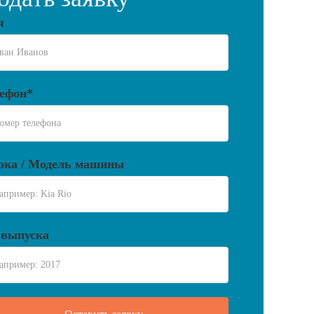
я
ефон*
ка / Модель машины
 выпуска