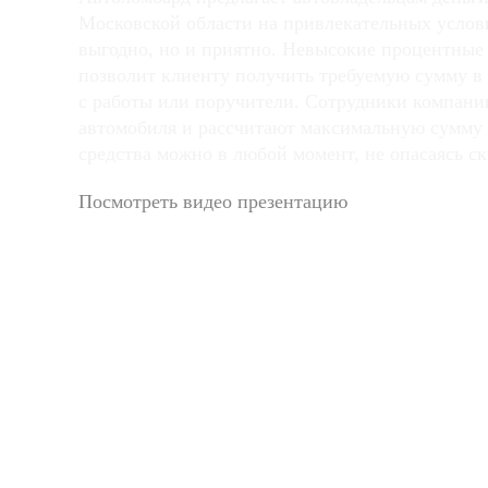
Московской области на привлекательных услови
выгодно, но и приятно. Невысокие процентные
позволит клиенту получить требуемую сумму в
с работы или поручители. Сотрудники компани
автомобиля и рассчитают максимальную сумму 
средства можно в любой момент, не опасаясь с
Посмотреть видео презентацию