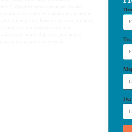
ях. Сотрудничать с нами не только
Им
 ставки и быстрое оформление договора
 день обращения. Нам не нужны справки
и проведут бесплатную оценку
займа под залог. Вернуть денежные
Тел
крытых штрафов и платежей.
Мар
Год