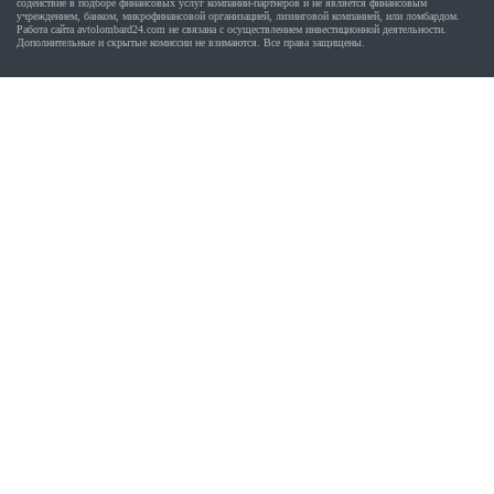
содействие в подборе финансовых услуг компаний-партнеров и не является финансовым
учреждением, банком, микрофинансовой организацией, лизинговой компанией, или ломбардом.
Работа сайта avtolombard24.com не связана с осуществлением инвестиционной деятельности.
Дополнительные и скрытые комиссии не взимаются. Все права защищены.
Абакан
Нальчик
Альметьевск
Наро-Фоминск
Ангарск
Находка
Апрелевка
Невинномысск
Арзамас
Нефтекамск
Армавир
Нефтеюганск
Артем
Нижневартовск
Архангельск
Нижнекамск
Астрахань
Нижний Новгород
Ачинск
Нижний Тагил
Балаково
Новокузнецк
Балашиха
Новокуйбышевск
Барнаул
Новомосковск
Батайск
Новороссийск
Белгород
Новосибирск