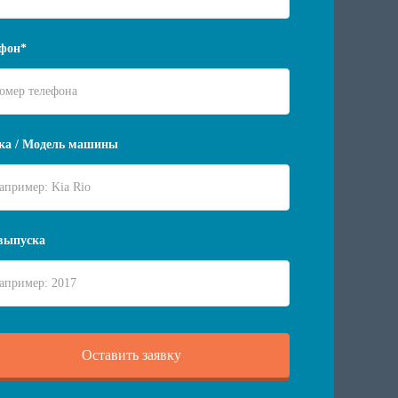
фон*
ка / Модель машины
выпуска